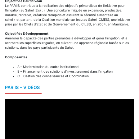
Objectif de Haut niveau
Le PARIIS contribue à la réalisation des objectifs primordiaux de l’Initiative pour
l’Irrigation au Sahel (2is) : « Une agriculture Irriguée en expansion, productive,
durable, rentable, créatrice d’emplois et assurant la sécurité alimentaire au
sahel » et partant, de la Coalition mondiale sur l’eau au Sahel (CMES), une initiative
prise par les Chefs d’Etat et de Gouvernement du CILSS, en 2004, en Mauritanie.
Objectif de Développement
Améliorer la capacité des parties prenantes à développer et gérer l’irrigation, et à
accroitre les superficies irriguées, en suivant une approche régionale basée sur les
solutions, dans les pays participants du Sahel.
Composantes
A – Modernisation du cadre institutionnel
B – Financement des solutions d’investissement dans l’irrigation
C – Gestion des connaissances et Coordination.
PARIIS – VIDÉOS
Lecteur
vidéo