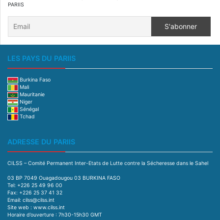
PARIIS
LES PAYS DU PARIIS
Burkina Faso
Mali
Mauritanie
Niger
Sénégal
Tchad
ADRESSE DU PARIIS
CILSS – Comité Permanent Inter-Etats de Lutte contre la Sécheresse dans le Sahel
03 BP 7049 Ouagadougou 03 BURKINA FASO
Tel: +226 25 49 96 00
Fax: +226 25 37 41 32
Email: cilss@cilss.int
Site web : www.cilss.int
Horaire d’ouverture : 7h30-15h30 GMT