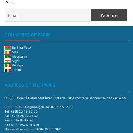
PARIIS
COUNTRIES OF PARIIS
Burkina Faso
Mali
Mauritanie
Niger
Sénégal
Tchad
ADDRESS OF THE PARIIS
CILSS – Comité Permanent Inter-Etats de Lutte contre la Sécheresse dans le Sahel
03 BP 7049 Ouagadougou 03 BURKINA FASO
Tel: +226 25 49 96 00
Fax: +226 25 37 41 32
Email: cilss@cilss.int
Site web : www.cilss.int
Horaire d’ouverture : 7h30-15h30 GMT