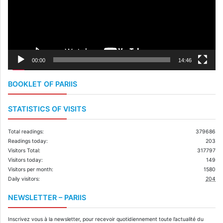
00:00
14:46
BOOKLET OF PARIIS
STATISTICS OF VISITS
Total readings:
379686
Readings today:
203
Visitors Total:
317797
Visitors today:
149
Visitors per month:
1580
Daily visitors:
204
NEWSLETTER – PARIIS
Inscrivez vous à la newsletter, pour recevoir quotidiennement toute l’actualité du