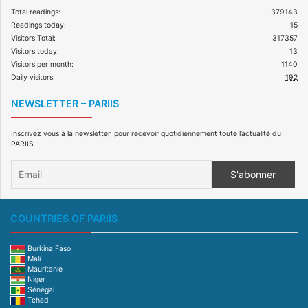
Total readings:
379143
Readings today:
15
Visitors Total:
317357
Visitors today:
13
Visitors per month:
1140
Daily visitors:
192
NEWSLETTER – PARIIS
Inscrivez vous à la newsletter, pour recevoir quotidiennement toute l’actualité du
PARIIS
COUNTRIES OF PARIIS
Burkina Faso
Mali
Mauritanie
Niger
Sénégal
Tchad