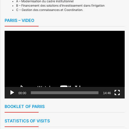
A – Modernisation du cadre institutionnel
B – Financement des solutions d’investissement dans l’irrigation
C – Gestion des connaissances et Coordination.
PARIIS – VIDEO
Video
Player
00:00
14:46
BOOKLET OF PARIIS
STATISTICS OF VISITS