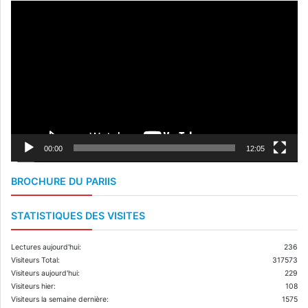
Lecteur
vidéo
00:00
12:05
BROCHURE DU PARIIS
STATISTIQUES DES VISITES
Lectures aujourd'hui:
236
Visiteurs Total:
317573
Visiteurs aujourd'hui:
229
Visiteurs hier:
108
Visiteurs la semaine dernière:
1575