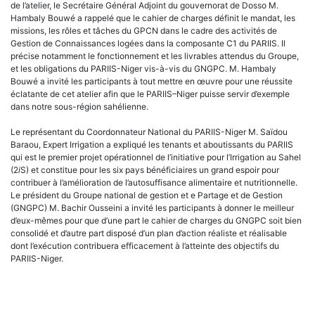
de l’atelier, le Secrétaire Général Adjoint du gouvernorat de Dosso M.
Hambaly Bouwé a rappelé que le cahier de charges définit le mandat, les
missions, les rôles et tâches du GPCN dans le cadre des activités de
Gestion de Connaissances logées dans la composante C1 du PARIIS. Il
précise notamment le fonctionnement et les livrables attendus du Groupe,
et les obligations du PARIIS-Niger vis-à-vis du GNGPC. M. Hambaly
Bouwé a invité les participants à tout mettre en œuvre pour une réussite
éclatante de cet atelier afin que le PARIIS–Niger puisse servir d’exemple
dans notre sous-région sahélienne.
Le représentant du Coordonnateur National du PARIIS-Niger M. Saïdou
Baraou, Expert Irrigation a expliqué les tenants et aboutissants du PARIIS
qui est le premier projet opérationnel de l’initiative pour l’Irrigation au Sahel
(2
i
S) et constitue pour les six pays bénéficiaires un grand espoir pour
contribuer à l’amélioration de l’autosuffisance alimentaire et nutritionnelle.
Le président du Groupe national de gestion et e Partage et de Gestion
(GNGPC) M. Bachir Ousseini a invité les participants à donner le meilleur
d’eux-mêmes pour que d’une part le cahier de charges du GNGPC soit bien
consolidé et d’autre part disposé d’un plan d’action réaliste et réalisable
dont l’exécution contribuera efficacement à l’atteinte des objectifs du
PARIIS-Niger.