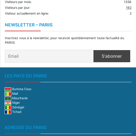
Visiteurs par mois:
1356
Visiteurs par jour:
192
Visiteur actuellement en ligne:
2
NEWSLETTER – PARIIS
Inscrivez vous à la newsletter, pour recevoir quotidiennement toute l’actualité du
PARIIS
LES PAYS DU PARIIS
Burkina Faso
Mali
Mauritanie
Niger
Sénégal
Tchad
ADRESSE DU PARIIS