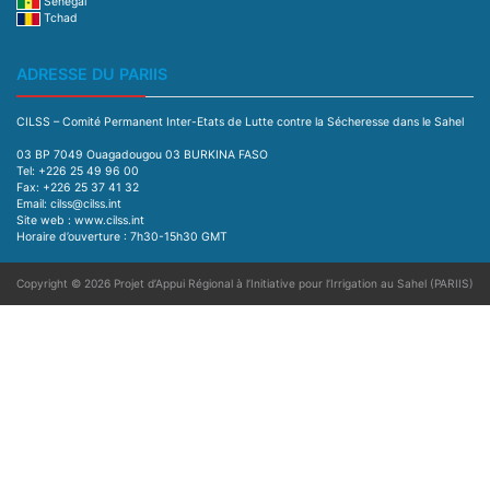
Sénégal
Tchad
ADRESSE DU PARIIS
CILSS – Comité Permanent Inter-Etats de Lutte contre la Sécheresse dans le Sahel
03 BP 7049 Ouagadougou 03 BURKINA FASO
Tel: +226 25 49 96 00
Fax: +226 25 37 41 32
Email: cilss@cilss.int
Site web : www.cilss.int
Horaire d’ouverture : 7h30-15h30 GMT
Copyright © 2026
Projet d’Appui Régional à l’Initiative pour l’Irrigation au Sahel (PARIIS)