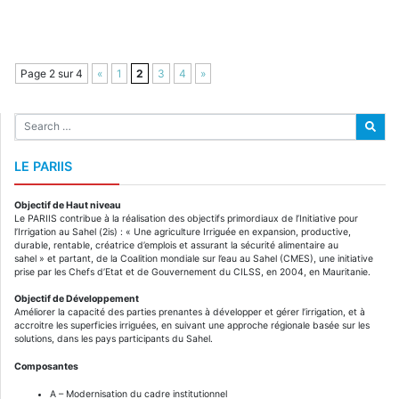
Page 2 sur 4
«
1
2
3
4
»
LE PARIIS
Objectif de Haut niveau
Le PARIIS contribue à la réalisation des objectifs primordiaux de l’Initiative pour
l’Irrigation au Sahel (2is) : « Une agriculture Irriguée en expansion, productive,
durable, rentable, créatrice d’emplois et assurant la sécurité alimentaire au
sahel » et partant, de la Coalition mondiale sur l’eau au Sahel (CMES), une initiative
prise par les Chefs d’Etat et de Gouvernement du CILSS, en 2004, en Mauritanie.
Objectif de Développement
Améliorer la capacité des parties prenantes à développer et gérer l’irrigation, et à
accroitre les superficies irriguées, en suivant une approche régionale basée sur les
solutions, dans les pays participants du Sahel.
Composantes
A – Modernisation du cadre institutionnel