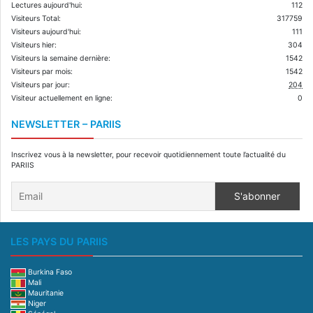
Lectures aujourd'hui:
112
Visiteurs Total:
317759
Visiteurs aujourd'hui:
111
Visiteurs hier:
304
Visiteurs la semaine dernière:
1542
Visiteurs par mois:
1542
Visiteurs par jour:
204
Visiteur actuellement en ligne:
0
NEWSLETTER – PARIIS
Inscrivez vous à la newsletter, pour recevoir quotidiennement toute l’actualité du
PARIIS
LES PAYS DU PARIIS
Burkina Faso
Mali
Mauritanie
Niger