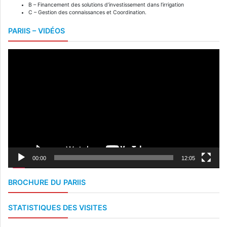
B – Financement des solutions d’investissement dans l’irrigation
C – Gestion des connaissances et Coordination.
PARIIS – VIDÉOS
Lecteur
vidéo
00:00
12:05
BROCHURE DU PARIIS
STATISTIQUES DES VISITES